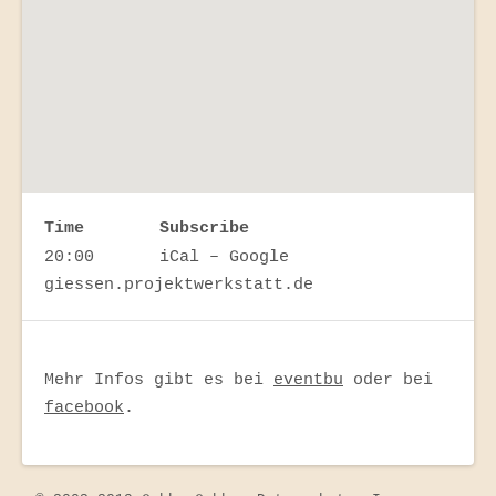
Gig
Time
Subscribe
20:00
iCal
Google
Details
Venue
Address
Website
giessen.projektwerkstatt.de
AK44
Details
Alter
Wetzlarer
Mehr Infos gibt es bei
eventbu
oder bei
Weg
facebook
.
44
Gießen
,
Hessen