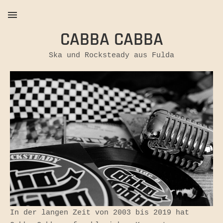
CABBA CABBA
MENU
Ska und Rocksteady aus Fulda
Cabba
Cabba,
Ska
und
Rocksteady
aus
Fulda.
In der langen Zeit von 2003 bis 2019 hat